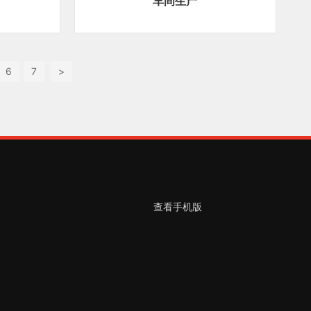
车间生产
6
7
>
查看手机版