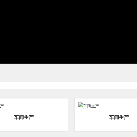
车间生产
车间生产