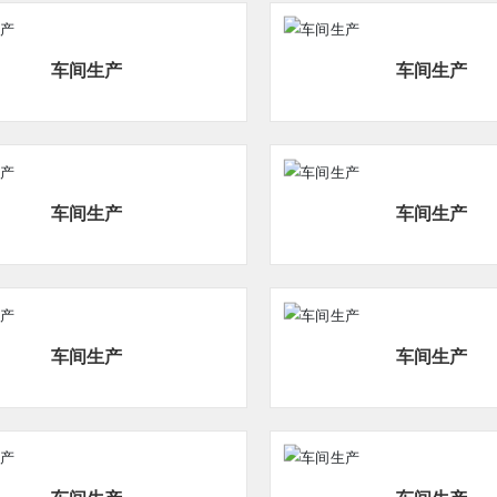
车间生产
车间生产
车间生产
车间生产
车间生产
车间生产