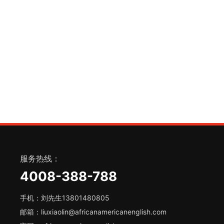
服务热线：
4008-388-788
手机：刘先生13801480805
邮箱：liuxiaolin@africanamericanenglish.com