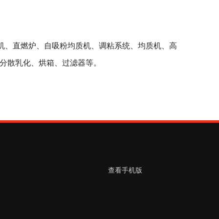
胶机、直燃炉、自吸粉均质机、调粘系统、均质机、高
分散乳化、烘箱、过滤器等。
查看手机版