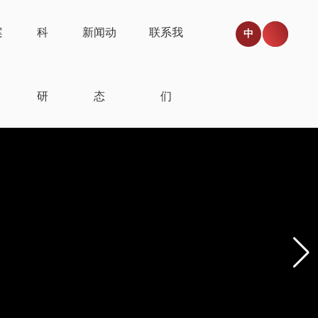
案
科
新闻动
联系我
中
研
态
们