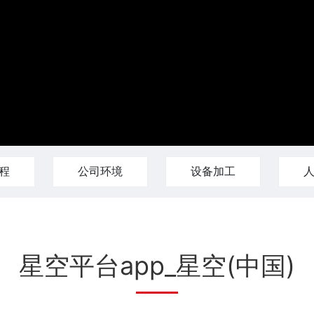
程
公司环境
设备加工
星空平台app_星空(中国)