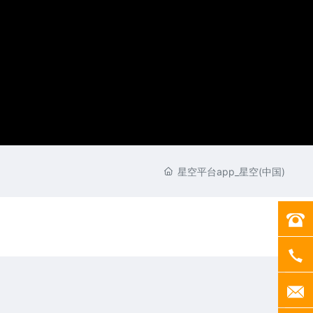
星空平台app_星空(中国)