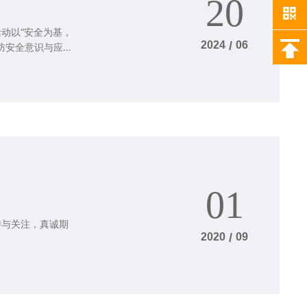
20
活动以“安全为基，
2024
/
06
防安全意识与应急
员工生命财产安
01
持与关注，真诚期
2020
/
09