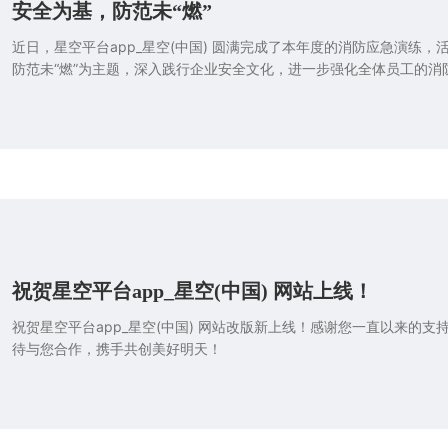
安全为基，防范未“燃”
近日，星空平台app_星空(中国) 圆满完成了本年度的消防应急演练，
防范未“燃”为主题，深入践行企业安全文化，进一步强化全体员工的消
处置能力，确保在面对突发事件时能够迅速响应，有效控制险情，保障
全。
祝贺星空平台app_星空(中国) 网站上线！
祝贺星空平台app_星空(中国) 网站改版新上线！感谢您一直以来的支
待与您合作，携手共创美好明天！