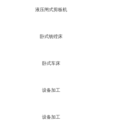
液压闸式剪板机
卧式铣镗床
卧式车床
设备加工
设备加工