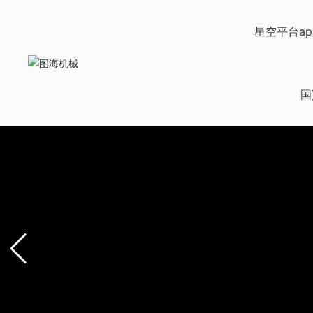
星空平台app_星空(中国)
星空平台ap
国