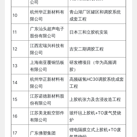
公司
杭州华正新材料有
青山湖厂区罐区和调胶系统
10
限公司
成套工程
广东汕头超声电子
11
日本三和立胶机安装
股份有限公司
江西宏瑞兴科技有
12
吉安二期调胶工程
限公司
上海南亚覆铜箔板
研发槽项目（华为高频调
13
有限公司
胶）
杭州华正新材料有
高频碳氢HC30调胶系统成套
14
限公司
工程
江苏诺德新材料股
15
上胶机张力及含浸改造工程
份有限公司
江苏美龙航空部件
玻纤毡上胶机+TO废气焚烧
16
有限公司
炉
锂电隔膜立式上胶机+TO废
17
广东佛塑集团
气焚烧炉