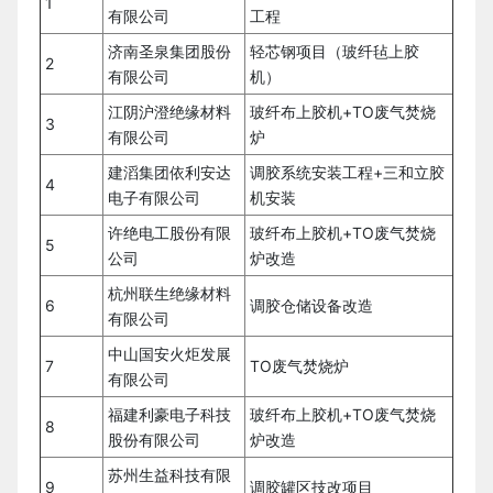
1
有限公司
工程
济南圣泉集团股份
轻芯钢项目（玻纤毡上胶
2
有限公司
机）
江阴沪澄绝缘材料
玻纤布上胶机+TO废气焚烧
3
有限公司
炉
建滔集团依利安达
调胶系统安装工程+三和立胶
4
电子有限公司
机安装
许绝电工股份有限
玻纤布上胶机+TO废气焚烧
5
公司
炉改造
杭州联生绝缘材料
6
调胶仓储设备改造
有限公司
中山国安火炬发展
7
TO废气焚烧炉
有限公司
福建利豪电子科技
玻纤布上胶机+TO废气焚烧
8
股份有限公司
炉改造
苏州生益科技有限
9
调胶罐区技改项目