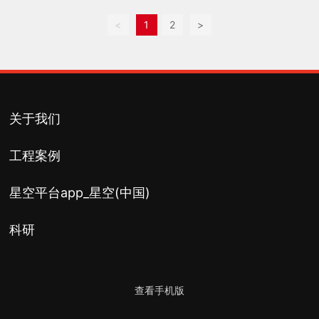
<
1
2
>
关于我们
工程案例
星空平台app_星空(中国)
科研
查看手机版