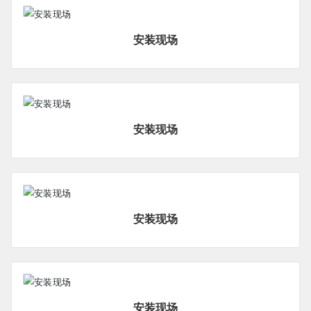
安装现场
安装现场
安装现场
安装现场