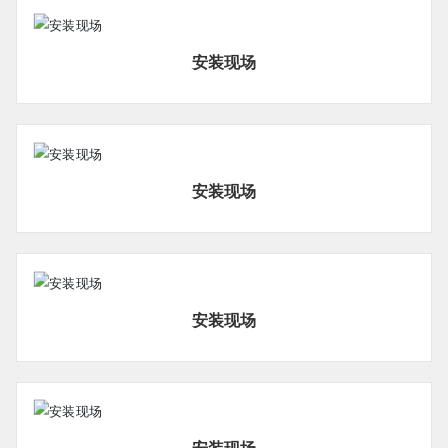
安装现场
安装现场
安装现场