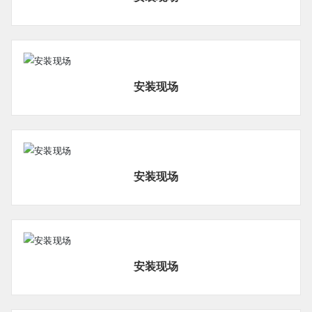
安装现场
安装现场
安装现场