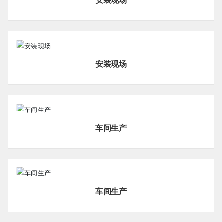
安装现场
安装现场
车间生产
车间生产