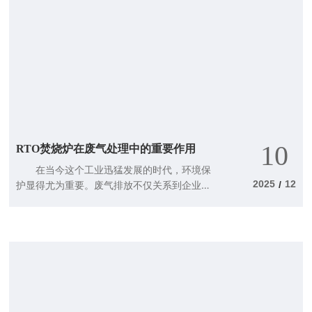
糕，倒入过多的油，结果可能会让蛋糕变得油
腻无比。同样，如果上胶机的胶水涂布不均
匀，最终产品的质量自然会受到影响。计量辊
的作用计量辊的主要任务是确保胶水的涂布量
始终保持在一个理想的范围内。它就像是一个
精密的调味师，帮你把控好每一滴胶水。通过
调节计量辊的压力和转速，可以实现不同产品
对胶水量的需求，避免了因涂布不均而导致的
质量问题。想象一下，一个工厂生产的纸箱如
10
RTO焚烧炉在废气处理中的重要作用
果胶水涂抹过量，可能会影响到纸箱的强度和
外
在当今这个工业迅猛发展的时代，环境保
2025
12
护显得尤为重要。废气排放不仅关系到企业的
/
形象，更直接影响到人们的生活质量。在这方
面，RTO焚烧炉以其出色的废气处理能力，成
为了许多企业的选择。那么，RTO焚烧炉到底
是什么，它在废气处理中的重要作用又体现在
哪些方面呢?让我们一起来探讨一下。 什么
是RTO焚烧炉? RTO焚烧炉，顾名思义，
是一种通过焚烧方式来处理废气的设备。它的
全称是“再生热氧化炉”，主要原理是通过高温