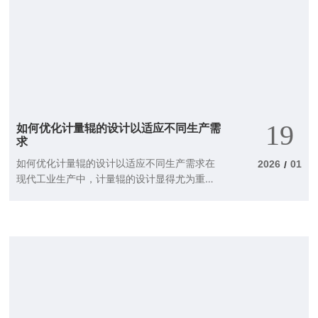
19
如何优化计量辊的设计以适应不同生产需
求
如何优化计量辊的设计以适应不同生产需求在
2026
01
/
现代工业生产中，计量辊的设计显得尤为重
要。它不仅直接影响生产效率，还关系到产品
质量。那么，如何优化计量辊的设计以适应不
同的生产需求呢？今天就让我带你深入探讨这
个话题。了解计量辊的基本功能首先，咱们得
搞清楚计量辊到底是什么。简单来说，计量辊
就像是生产线上一个“精准的测量员”。它的主
要功能是将原材料的数量、厚度等信息准确测
量，以保证生产过程的稳定性和一致性。想象