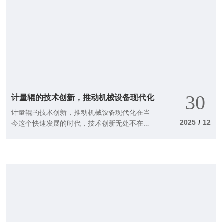
的：在动态生产环境中，无法实时监测材料流
量。2. 动态计量辊相比之下，动态计量辊则更
加灵活。这种计量辊能够在生产过程中实时监
测物料的流动。想象一下，一个能够在你跑步
时，不断测量你速度的设备。这种计量辊通常
用于需要连续供应原材料的生产环境中，尤其
是那些对物料流量要求极高的行业。3. 自动校
准计量辊在一些高精度的生产过程中，自动校
30
计量辊的技术创新，推动机械设备现代化
准计量辊便显得尤为重要。它们
计量辊的技术创新，推动机械设备现代化在当
2025
12
今这个快速发展的时代，技术创新无处不在，
/
尤其是在机械设备领域，计量辊作为一种关键
组件，其技术进步不仅影响着生产效率，也在
推动整个行业的现代化进程。那么，什么是计
量辊？它又如何在机械设备的现代化中扮演着
重要角色呢？让我们一起来探讨一下。什么是
计量辊？计量辊，顾名思义，就是一种用于计
量和控制材料厚度的辊筒。它在许多工业领域
中都发挥着举足轻重的作用，比如造纸、塑
料、金属加工等等。想象一下，如果没有计量