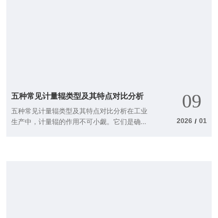
一下，如果计量辊出现故障，整个生产线的效
率就像是漏水的船，迟早会“沉没”。所以，优
化计量辊的设计是非常必要的。识别优化的需
求优化计量辊的设计，首先需要明确不同生产
环境的需求。不同的材料、不同的生产速度，
甚至不同的操作工艺都可能对计量辊提出不同
的要求。比如，在高速生产线中，计量辊必须
具备更高的响应速度和准确度，而在低速生产
中，则可能更加注重耐磨性和稳定性。你有没
09
五种常见计量辊类型及其特点对比分析
有想过，如何才能“量体裁衣”地为计量辊
五种常见计量辊类型及其特点对比分析在工业
2026
01
生产中，计量辊的作用不可小觑。它们是确保
/
材料准确计量的重要工具，就像是厨师在做菜
时所需的精准秤一样。今天，我们就来聊聊五
种常见的计量辊类型，以及它们各自的特点，
从而帮助你更好地理解这些设备的用途。1. 静
态计量辊静态计量辊是最基础的一种类型。它
们通常被用来测量固体或液体材料的重量。想
象一下，一个静静待在那里的秤，等待着你的
重物上去称重。静态计量辊的优点在于其结构
简单，维护方便，但它们的缺点也是显而易见