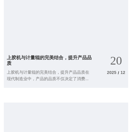
辊，材料的厚度可能会出现不均匀的情况，导
致产品质量下降，甚至影响到整个生产线的效
率。技术创新带来的改变随着科技的飞速发
展，传统的计量辊已经无法满足现代工业的需
求。这时候，技术创新就显得尤为重要了！近
几年来，许多企业开始投资研发新型计量辊，
不仅提升了精度，还在材料上进行了改进，采
用了更轻、更坚固的合金材料。这些改变让计
20
上胶机与计量辊的完美结合，提升产品品
量辊的使用寿命大大延长，效率显著提升。智
质
能化
上胶机与计量辊的完美结合，提升产品品质在
2025
12
/
现代制造业中，产品的品质不仅决定了消费者
的满意度，更是企业竞争力的关键所在。而在
这一过程中，上胶机和计量辊的结合无疑是提
升产品质量的秘密武器。那么，上胶机和计量
辊究竟有什么神奇之处呢？今天，我们就来细
聊这个话题。什么是上胶机和计量辊？简而言
之，上胶机就是负责将胶水均匀涂抹在材料表
面的设备，而计量辊则是用来控制胶水涂布量
的重要组件。想象一下，如果你在厨房里做蛋