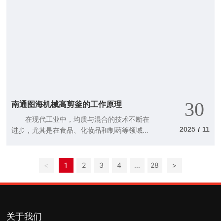
氧化将有机废气转化为无害的二氧化碳和水。
听起来是不是很神奇?实际上，这种技术的核心
在于它能够效率高地回收热能，从而减少能
耗。 RTO焚烧炉的工作原理 RTO焚烧
炉的工作过程可以简单理解为三个步骤：废气
的吸入、焚烧和净化。首先，废气通过管道被
送入RTO焚烧炉的反应室。在这个过程中，废
气中的有机成分被加热至高温，通常在800℃
以上。随后，废气在氧气的作用下发生化学反
30
南通图海机械高剪釜的工作原理
应，释放出热量和二氧
在现代工业中，均质与混合的技术不断在
2025
11
进步，尤其是在食品、化妆品和制药等领域。
/
想象一下，如果我们能够将各种成分完美地混
合在一起，而不需要担心任何颗粒或分层的出
现，那会是多么令人兴奋的事!这就是自吸粉均
<
1
2
3
4
...
28
>
质机的魅力所在，尤其是南通图海机械高剪釜
的工作原理，今天我们就来聊聊它的秘密。
自吸粉均质机的基本概念 首先，我们需
要了解“自吸粉均质机”是什么。简单来说，它
关于我们
是一种能够效率高地将粉末与液体混合的设