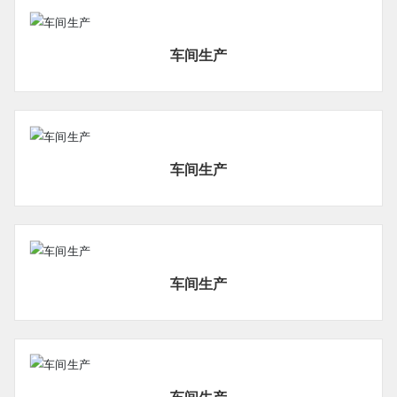
车间生产
车间生产
车间生产