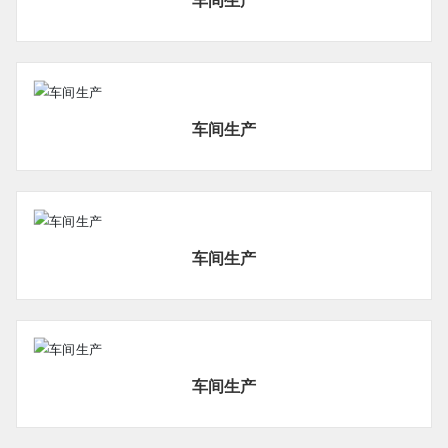
车间生产
车间生产
车间生产
车间生产