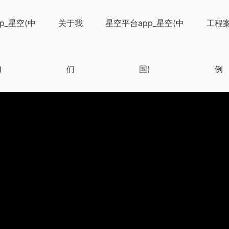
p_星空(中
关于我
星空平台app_星空(中
工程
)
们
国)
例