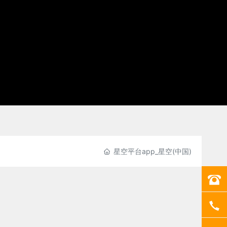
星空平台app_星空(中国)