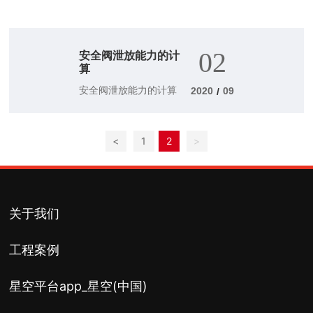
碱、盐等化学浸蚀)腐蚀的钢种称为耐酸钢。
02
安全阀泄放能力的计
算
安全阀泄放能力的计算
2020
09
/
<
1
2
>
关于我们
工程案例
星空平台app_星空(中国)