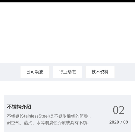
公司动态
行业动态
技术资料
02
不锈钢介绍
不锈钢(StainlessSteel)是不锈耐酸钢的简称，
2020
09
耐空气、蒸汽、水等弱腐蚀介质或具有不锈性
/
的钢种称为不锈钢;而将耐化学腐蚀介质(酸、