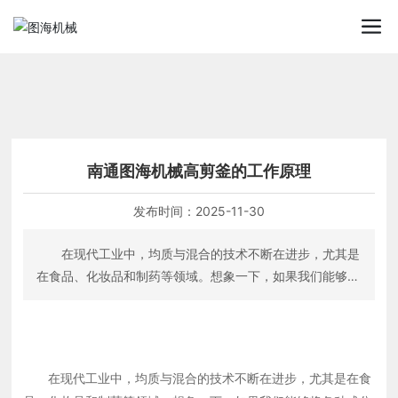
星空平台app_星空(中国)
南通图海机械高剪釜的工作原理
发布时间：
2025-11-30
在现代工业中，均质与混合的技术不断在进步，尤其是
在食品、化妆品和制药等领域。想象一下，如果我们能够将
各种成分完美地混合在一起，而不需要担心任何颗粒或分层
的出现，那会是多么令人兴奋的事!这就是自吸粉均质机的
魅力所在，尤其是南通图海机械高剪釜的工作原理，今天我
们就来聊聊它的秘密。 自吸粉均质机的基本概念 首
在现代工业中，均质与混合的技术不断在进步，尤其是在食
先，我们需要了解“自吸粉均质机”是什么。简单来说，它是