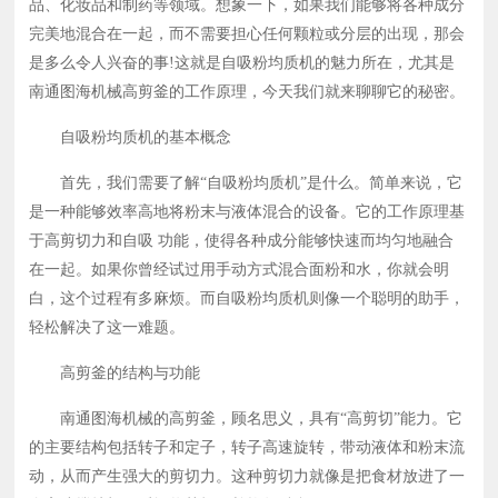
品、化妆品和制药等领域。想象一下，如果我们能够将各种成分
一种能够效率高地将粉末与液体混合的设备。它的工作原理
完美地混合在一起，而不需要担心任何颗粒或分层的出现，那会
基于高剪切力和自吸 功能，使得各种成分能够快速而均匀
是多么令人兴奋的事!这就是自吸粉均质机的魅力所在，尤其是
地融合在一起。如果你曾经试过用手动方式混合面粉和水，
南通图海机械高剪釜的工作原理，今天我们就来聊聊它的秘密。
你就会明白，这个过程有多麻烦。而自吸粉均质机则像一个
聪明的助手，轻松解决了这一难题。 高剪釜的结构与功
自吸粉均质机的基本概念
能 南通图海机械的高剪釜，顾名思义，具有“高剪切”能
力。它的主要结构包括转子和定子，转子高速旋转，带动液
首先，我们需要了解“自吸粉均质机”是什么。简单来说，它
体和粉末流动，从而产生强大的剪切力。这种剪切力就像是
是一种能够效率高地将粉末与液体混合的设备。它的工作原理基
把食材放进了一个
于高剪切力和自吸 功能，使得各种成分能够快速而均匀地融合
在一起。如果你曾经试过用手动方式混合面粉和水，你就会明
白，这个过程有多麻烦。而自吸粉均质机则像一个聪明的助手，
轻松解决了这一难题。
高剪釜的结构与功能
南通图海机械的高剪釜，顾名思义，具有“高剪切”能力。它
的主要结构包括转子和定子，转子高速旋转，带动液体和粉末流
动，从而产生强大的剪切力。这种剪切力就像是把食材放进了一