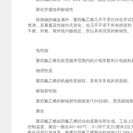
耐化学腐蚀和耐候性
除熔融的碱金属外，聚四氟乙烯几乎不受任何化学试剂
煮沸，其重量及性能均无变化，也几乎不溶于所有的溶剂，只在
不燃，对氧、紫外线均极稳定，所以具有优异的耐候性。
电性能
聚四氟乙烯在较宽频率范围内的介电常数和介电损耗都
物理性质
聚四氟乙烯的机械性质较软。具有非常低的表面能。
耐辐射性能
聚四氟乙烯的耐辐射性能较差(104拉德)，受高能辐
聚合
聚四氟乙烯由四氟乙烯经自由基聚合而生成。工业上的
控制温度。聚合一般在40~80℃，3~26千克力/厘米
氧化还原引发体系。每摩尔四氟乙烯聚合时放热171.38