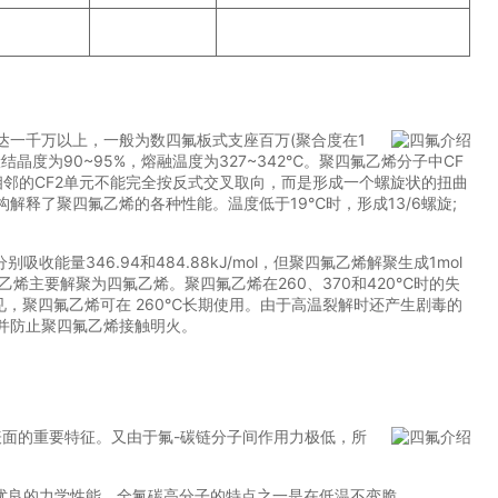
达一千万以上，一般为数四氟板式支座百万(聚合度在1
结晶度为90~95%，熔融温度为327~342℃。聚四氟乙烯分子中CF
邻的CF2单元不能完全按反式交叉取向，而是形成一个螺旋状的扭曲
解释了聚四氟乙烯的各种性能。温度低于19℃时，形成13/6螺旋;
量346.94和484.88kJ/mol，但聚四氟乙烯解聚生成1mol
氟乙烯主要解聚为四氟乙烯。聚四氟乙烯在260、370和420℃时的失
-2。可见，聚四氟乙烯可在 260℃长期使用。由于高温裂解时还产生剧毒的
并防止聚四氟乙烯接触明火。
表面的重要特征。又由于氟-碳链分子间作用力极低，所
持优良的力学性能，全氟碳高分子的特点之一是在低温不变脆。