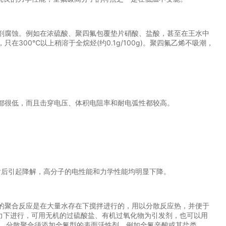
腐蚀。例如在浓硫酸、聚四氟包覆垫片硝酸、盐酸，甚至在王水中
300℃以上稍溶于全烷烃(约0.1g/100g)。聚四氟乙烯不吸潮，
很低，而且击穿电压、体积电阻率和耐电弧性都较高。
射后引起降解，高分子的电性能和力学性能均明显下降。
聚合反应是在大量水存在下搅拌进行的，用以分散反应热，并便于
2压力下进行，可用无机的过硫酸盐、有机过氧化物为引发剂，也可以用
kJ。分散聚合须添加全氟型的表面活性剂，例如全氟辛酸或其盐类。