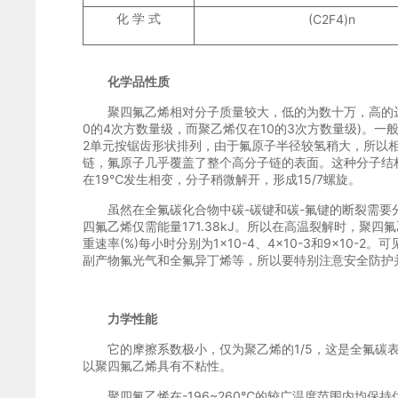
化 学 式
(C2F4)n
化学品性质
聚四氟乙烯相对分子质量较大，低的为数十万，高的
0的4次方数量级，而聚乙烯仅在10的3次方数量级)。一般
2单元按锯齿形状排列，由于氟原子半径较氢稍大，所以相
链，氟原子几乎覆盖了整个高分子链的表面。这种分子结构
在19℃发生相变，分子稍微解开，形成15/7螺旋。
虽然在全氟碳化合物中碳-碳键和碳-氟键的断裂需要分别吸收能
四氟乙烯仅需能量171.38kJ。所以在高温裂解时，聚四
重速率(%)每小时分别为1×10-4、4×10-3和9×10
副产物氟光气和全氟异丁烯等，所以要特别注意安全防护
力学性能
它的摩擦系数极小，仅为聚乙烯的1/5，这是全氟碳
以聚四氟乙烯具有不粘性。
聚四氟乙烯在-196~260℃的较广温度范围内均保